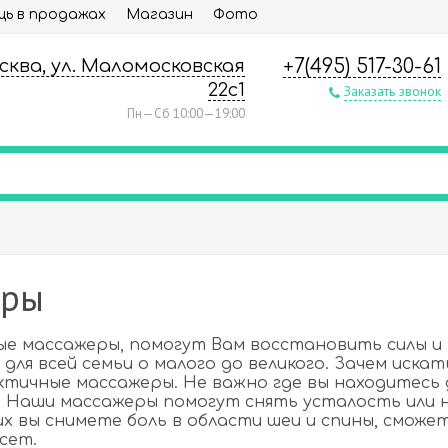
ь в продажах
Магазин
Фото
осква, ул. Маломосковская
+7(495) 517-30-61
22с1
Заказать звонок
Пн—Сб 10:00—19:00
еры
ые массажеры, помогут Вам восстановить силы и
для всей семьи о малого до великого. Зачем иска
тичные массажеры. Не важно где вы находитесь д
 Наши массажеры помогут снять усталость или н
х вы снимете боль в области шеи и спины, смож
сет.