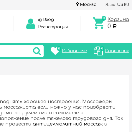
Язык:
RU
Москва
US
0
Корзина
Вход
0
Р
Регистрация
0
0
Избранные
Сравнение
 поднять хорошее настроения. Массажеры
ть массажиста если можно у нас приобрести
ома, за рулем или в самолете в
апряжение после тяжелого трудового дня. Так
ете провести
антицеллюлитный массаж
и