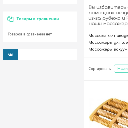
Вы избавитесь
помощник везд
Товары в сравнении
из-за рубежа и
наши массажер
Товаров в сравнении нет
Массажные накид
Массажеры для ше
Массажеры вакуум
Сортировать:
Наз