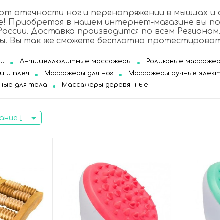
 от отечности ног и перенапряжении в мышцах и
е! Приобретая в нашем интернет-магазине вы п
 России. Доставка производится по всем Регион
ы. Вы так же сможете бесплатно протестировать
ки
Антицеллюлитные массажеры
Роликовые массаже
и и плеч
Массажеры для ног
Массажеры ручные элек
ные для тела
Массажеры деревянные
вание