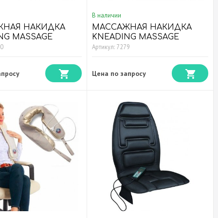
В наличии
ЖНАЯ НАКИДКА
МАССАЖНАЯ НАКИДКА
NG MASSAGE
KNEADING MASSAGE
N Бежевая
CUSHION Черная
80
Артикул: 7279
апросу
Цена по запросу