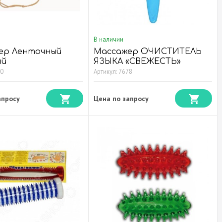
В наличии
ер Ленточный
Массажер ОЧИСТИТЕЛЬ
ый
ЯЗЫКА «СВЕЖЕСТЬ»
153*33*5мм
80
Артикул: 7678
апросу
Цена по запросу