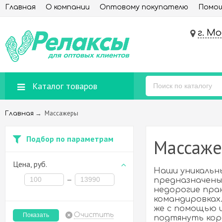
Главная
О компании
Оптовому покупателю
Помощ
г. М
Каталог товаров
→
Массажеры
Главная
Подбор по параметрам
Массаж
Цена,
руб.
Наши уникальн
—
предназначены 
недорогие прак
командировках.
же с помощью и
Очистить
подтянуть кор