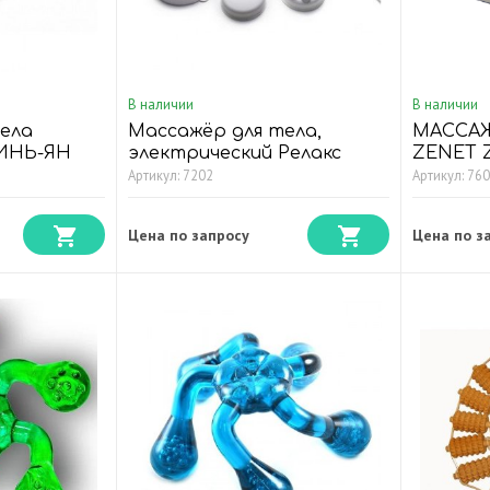
В наличии
В наличии
ела
Массажёр для тела,
МАССАЖ
 ИНЬ-ЯН
электрический Релакс
ZENET Z
er with
Артикул: 7202
Артикул: 76
Цена по запросу
Цена по з