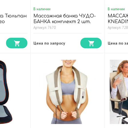
В наличии
В наличии
ка Тюльпан
Массажная банка ЧУДО-
МАССА
го
БАНКА комплект 2 шт.
KNEADI
CUSHIO
Артикул: 7670
Артикул: 72
Цена по запросу
Цена по з