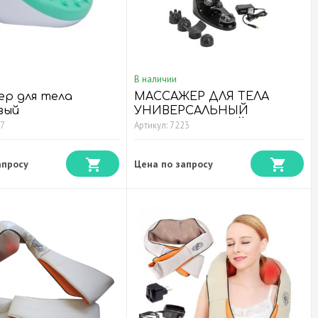
В наличии
ер для тела
МАССАЖЕР ДЛЯ ТЕЛА
вый
УНИВЕРСАЛЬНЫЙ
БЕСПРОВОДНОЙ
77
Артикул: 7223
апросу
Цена по запросу