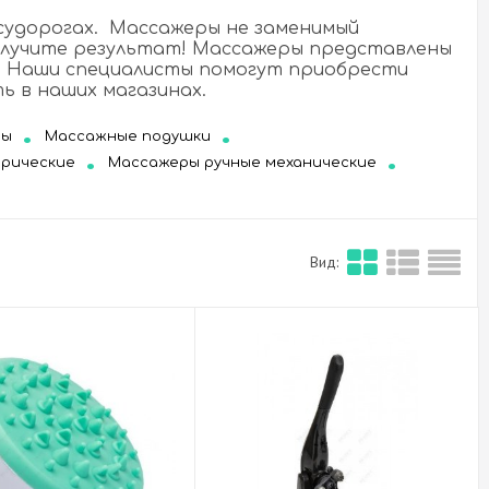
 судорогах. Массажеры не заменимый
олучите результат! Массажеры представлены
ам. Наши специалисты помогут приобрести
 в наших магазинах.
ры
Массажные подушки
трические
Массажеры ручные механические
Вид: