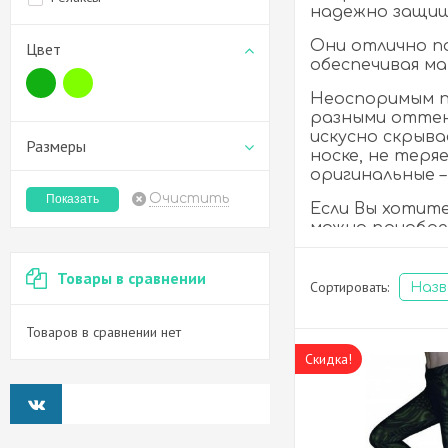
надежно защищ
Они отлично по
Цвет
обеспечивая м
Неоспоримым пр
разными оттен
искусно скрыв
Размеры
носке, не теря
оригинальные –
Очистить
Если Вы хотит
можно приобре
товаров данно
личных пожела
Товары в сравнении
Сортировать:
Наз
Интернет-мага
поэтому Вы мо
Товаров в сравнении нет
здоровья. У на
оперативно, а 
Скидка!