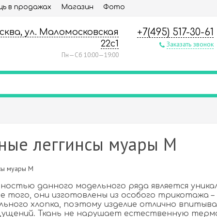
ь в продажах
Магазин
Фото
осква, ул. Маломосковская
+7(495) 517-30-61
22с1
Заказать звонок
Пн—Сб 10:00—19:00
ные леггинсы муары М
ностью данного модельного ряда является уника
е того, они изготовлены из особого трикотажа –
льного хлопка, поэтому изделие отлично впитыв
ущений. Ткань не нарушает естественную термор