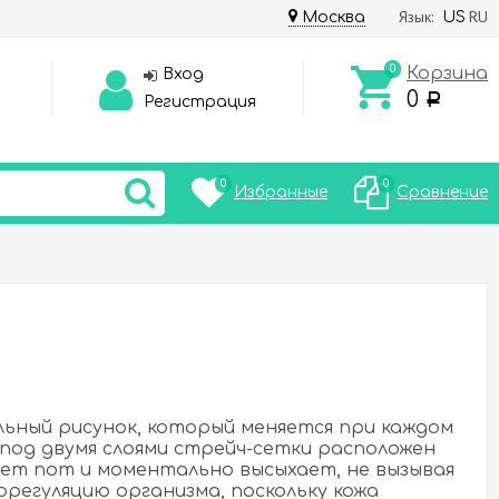
Язык:
RU
Москва
US
0
Корзина
Вход
0
Р
Регистрация
0
0
Избранные
Сравнение
льный рисунок, который меняется при каждом
 под двумя слоями стрейч-сетки расположен
ает пот и моментально высыхает, не вызывая
егуляцию организма, поскольку кожа