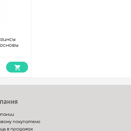
ггинсы
 основы
пания
мпании
вому покупателю
щь в продажах