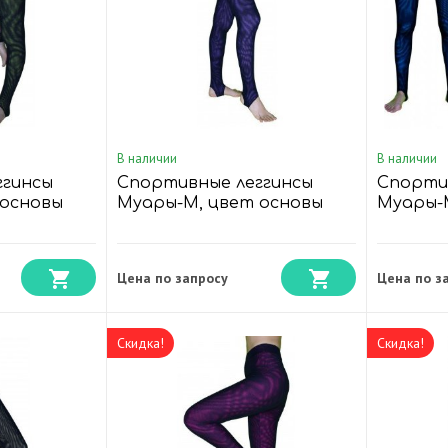
В наличии
В наличии
ггинсы
Спортивные леггинсы
Спорти
 основы
Муары-М, цвет основы
Муары-
Cиреневый
Бирюзо
Цена по запросу
Цена по з
Скидка!
Скидка!