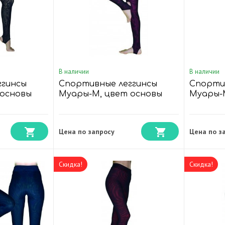
В наличии
В наличии
ггинсы
Спортивные леггинсы
Спорти
 основы
Муары-М, цвет основы
Муары-
Розовый
Фиолет
Цена по запросу
Цена по з
Скидка!
Скидка!