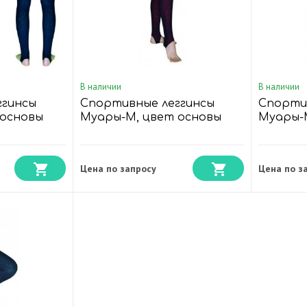
В наличии
В наличии
ггинсы
Спортивные леггинсы
Спорти
 основы
Муары-М, цвет основы
Муары-
Красный
Оранже
Цена по запросу
Цена по з