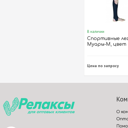
В наличии
Спортивные ле
Муары-М, цвет
Темно-синий
Цена по запросу
Ком
О ко
Опто
Помо