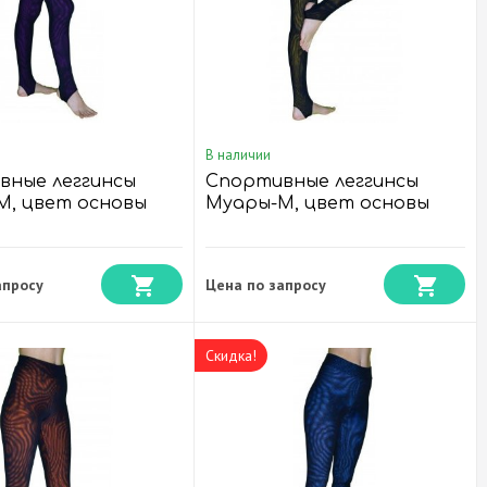
В наличии
вные леггинсы
Спортивные леггинсы
М, цвет основы
Муары-М, цвет основы
овый
Горчица
апросу
Цена по запросу
Скидка!