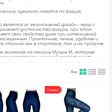
и.
скольку идеально ложатся по фигуре,
вляется их эксклюзивный дизайн – муар с
еркивает достоинства фигуры, при этом
няет свои свойства даже при интенсивной
насыщенным. Практичные, легкие, удобные и
ь стильно как в спортзале, так и на прогулке.
е внимание на легинсы Муары М, которые
лога представлен широкий ассортимент
ому подобрать оптимальный вариант с учетом
Вид:
продукцию от проверенных производителей,
ельно хорошие товары для спорта и
альные предложения, все заказы выполняются
Скидка!