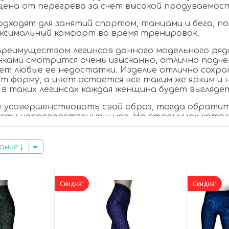
ена от перегрева за счет высокой продуваемост
дходят для занятий спортом, танцами и бега, по
аксимальный комфорт во время тренировок.
еимуществом легинсов данного модельного ряда я
ками смотрится очень изысканно, отлично подч
ает любые ее недостатки. Изделие отлично сохра
ет форму, а цвет остается все таким же ярким и 
 в таких легинсах каждая женщина будет выглядет
е усовершенствовать свой образ, тогда обратит
сти непосредственно у нас. На страницах ката
й категории в разных цветовых решениях, поэт
ний и предпочтений не составит особого труда.
вание
зин «Релаксы» предлагает высококачественную 
жете быть уверены, что приобретаете действит
с периодически проводятся акции и бывают специ
доставка осуществляется по всей России.
Скидка!
Скидка!