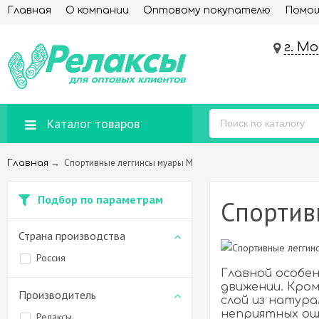
Главная
О компании
Оптовому покупателю
Помощ
г. М
Каталог товаров
→
Спортивные леггинсы муары М
Главная
Подбор по параметрам
Спортив
Страна производства
Россия
Главной особен
движении. Кром
Производитель
слой из натура
неприятных ощ
Релаксы