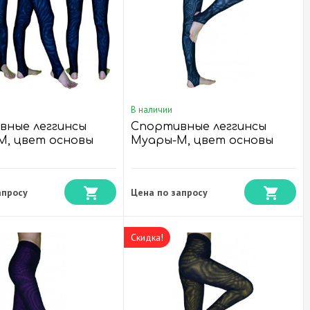
В наличии
вные леггинсы
Спортивные леггинсы
М, цвет основы
Муары-М, цвет основы
вый
Голубой
апросу
Цена по запросу
Скидка!