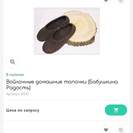
Доставка по всей России
Гарантия качества продукции
на страницах нашего каталога представлен большой
размерный и модельный выбор удобной обуви для дома,
что позволит подобрать ее с учетом ваших предпочтений;
предлагаем выгодные условия для частных заказчиков, а
также коммерческих (оптовых) покупателей;
у нас установлены конкурентные цены, что позволит
выгодно купить товар;
все представленные модели в полной мере соответствуют
высоким стандартам качества;
осуществляем оперативную адресную доставку
В наличии
собственным курьером компании в пределах столицы и
Войлочные домашние тапочки (Бабушкина
Подмосковья, а также готовы выполнить отправку заказа в
Радость)
регионы.
Артикул: 8047
Цена по запросу