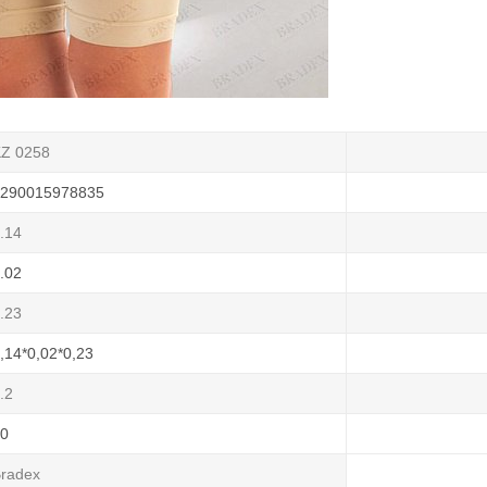
Z 0258
290015978835
.14
.02
.23
,14*0,02*0,23
.2
0
radex