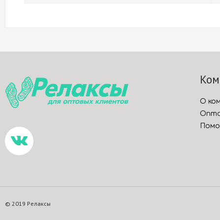
Ком
О ко
Опто
Помо
© 2019 Релаксы