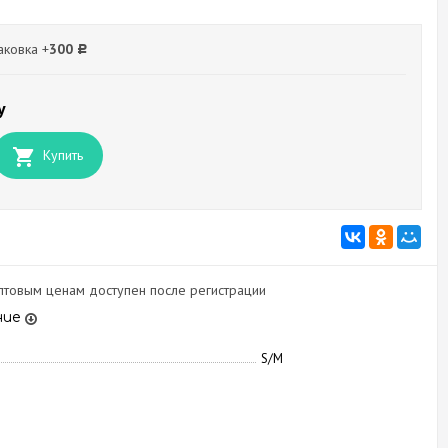
ковка +
300
Р
у
Купить
оптовым ценам доступен после регистрации
ние
S/M