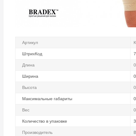
Артикул
K
ШтрихКод
7
Длина
0
Ширина
0
Высота
0
Максимальные габариты
0
Вес
0
Количество в упаковке
3
Производитель
B