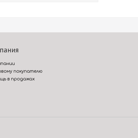
пания
мпании
вому покупателю
щь в продажах