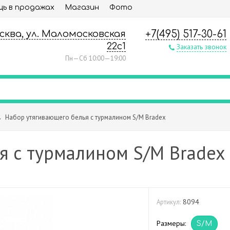
ь в продажах
Магазин
Фото
осква, ул. Маломосковская
+7(495) 517-30-61
22с1
Заказать звонок
Пн—Сб 10:00—19:00
→
Набор утягивающего белья с турмалином S/M Bradex
я с турмалином S/M Bradex
8094
Артикул:
Размеры:
S/M