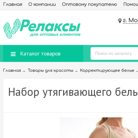
Главная
О компании
Оптовому покупателю
Помощ
г. М
Каталог товаров
→
→
Главная
Товары для красоты
Корректирующее белье
Набор утягивающего бель