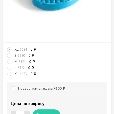
XL
0
6624
Р
S
0
6620
Р
M
0
6621
Р
L
0
6622
Р
XL
0
6623
Р
Подарочная упаковка +
300
Р
Цена по запросу