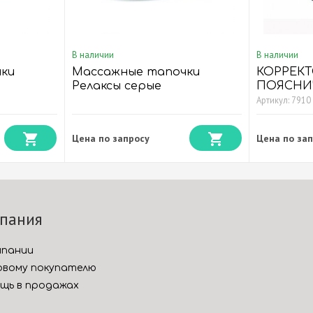
В наличии
В наличии
ки
Массажные тапочки
КОРРЕК
Релаксы серые
ПОЯСНИ
Офис Ко
Артикул: 7910
Цена по запросу
Цена по за
пания
мпании
вому покупателю
щь в продажах