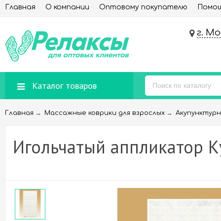
Главная
О компании
Оптовому покупателю
Помощ
г. М
Каталог товаров
→
→
Главная
Массажные коврики для взрослых
Акупунктурн
Игольчатый аппликатор 