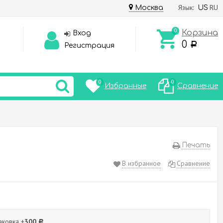
Язык:
RU
Москва
US
0
Корзина
Вход
0
Р
Регистрация
0
0
Избранные
Сравнение
Печать
В избранное
Сравнение
ковка +
300
Р