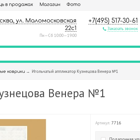
ь в продажах
Магазин
Фото
осква, ул. Маломосковская
+7(495) 517-30-61
22с1
Заказать звонок
Пн—Сб 10:00—19:00
→
Игольчатый аппликатор Кузнецова Венера №1
ые коврики
Кузнецова Венера №1
7716
Артикул:
Подарочная упа